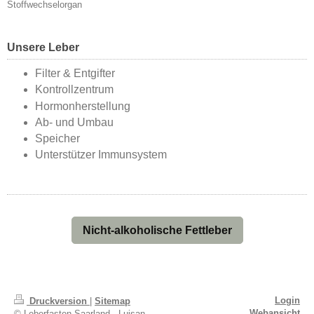
Stoffwechselorgan
Unsere Leber
Filter & Entgifter
Kontrollzentrum
Hormonherstellung
Ab- und Umbau
Speicher
Unterstützer Immunsystem
Nicht-alkoholische Fettleber
Login
Druckversion
|
Sitemap
Webansicht
© Leberfasten Saarland - Luisan